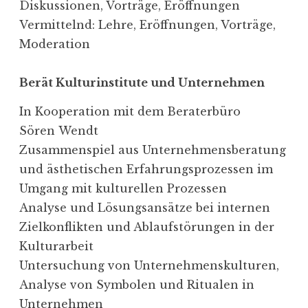
Diskus­sionen, Vorträge, Eröffnungen
Vermit­telnd: Lehre, Eröff­nungen, Vorträge,
Moderation
Berät Kultur­in­stitute und Unternehmen
In Koope­ration mit dem Beraterbüro
Sören Wendt
Zusam­men­spiel aus Unter­neh­mens­be­ratung
und ästhe­ti­schen Erfah­rungs­pro­zessen im
Umgang mit kultu­rellen Prozessen
Analyse und Lösungs­an­sätze bei internen
Zielkon­flikten und Ablauf­stö­rungen in der
Kulturarbeit
Unter­su­chung von Unter­neh­mens­kul­turen,
Analyse von Symbolen und Ritualen in
Unternehmen