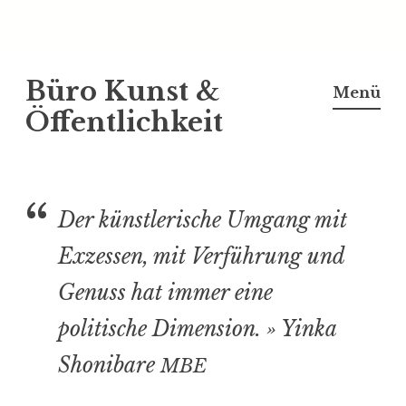
Z
Büro Kunst &
u
Menü
m
Öffentlichkeit
I
n
h
a
Der künst­le­rische Umgang mit
l
Exzessen, mit Verführung und
t
Genuss hat immer eine
s
p
politische Dimension. » Yinka
r
Shonibare
MBE
i
n