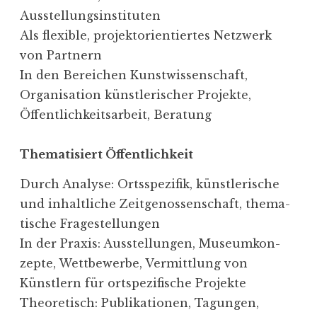
Ausstellungsinstituten
Als flexible, projekt­ori­en­tiertes Netzwerk
von Partnern
In den Bereichen Kunst­wis­sen­schaft,
Organi­sation künst­le­ri­scher Projekte,
Öffent­lich­keits­arbeit, Beratung
Thema­ti­siert Öffentlichkeit
Durch Analyse: Ortsspe­zifik, künst­le­rische
und inhalt­liche Zeitge­nos­sen­schaft, thema­
tische Fragestellungen
In der Praxis: Ausstel­lungen, Museum­kon­
zepte, Wettbe­werbe, Vermittlung von
Künstlern für ortspe­zi­fische Projekte
Theore­tisch: Publi­ka­tionen, Tagungen,