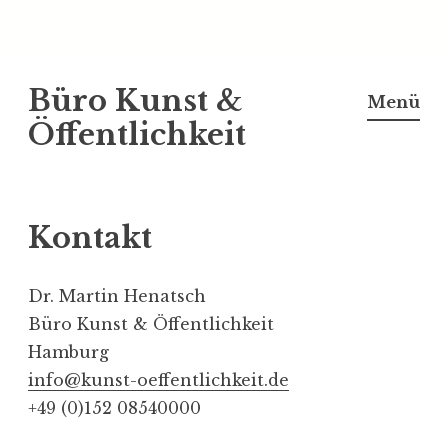
Z
Büro Kunst &
u
Menü
m
Öffentlichkeit
I
n
h
Kontakt
a
l
t
Dr. Martin Henatsch
s
Büro Kunst & Öffentlichkeit
p
Hamburg
r
info@kunst-oeffentlichkeit.de
i
+49 (0)152 08540000
n