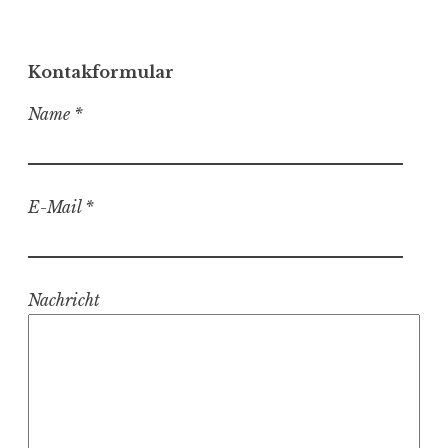
g
e
n
Kontak­for­mular
Name *
E-Mail *
Nachricht