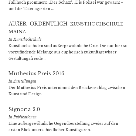
Fall hoch prominent: „Der Schatz“, „Die Polizei war gewarnt –
und die Täter agierten …
AUßER_ORDENTLICH.
KUNSTHOCHSCHULE
MAINZ
In Kunsthochschule
Kunst­hoch­schulen sind außer­ge­wöhn­liche Orte. Die nur hier so
vorzu­fin­dende Melange aus eupho­risch zukunfts­ge­wisser
Gestal­tungs­freude …
Muthesius Preis 2016
In Ausstellungen
Der Muthesius Preis unternimmt den Brückenschlag zwischen
Kunst und Design.
Signoria 2.0
In Publikationen
Eine außergewöhnliche Gegenüberstellung zweier auf den
ersten Blick unterschiedlicher Kunstfiguren.