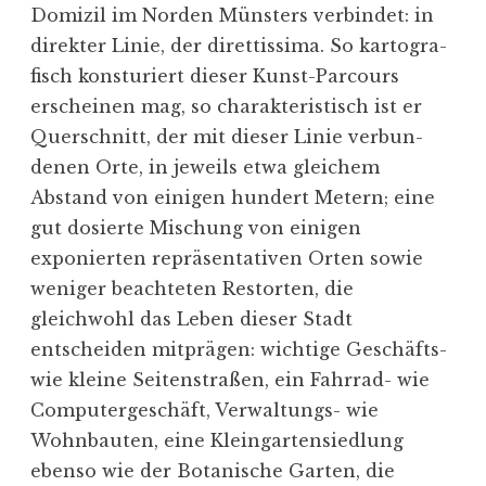
s
Domizil im Norden Münsters verbindet: in
­
direkter Linie, der diret­tissima. So karto­gra­
k
fisch konstu­riert dieser Kunst-Parcours
r
erscheinen mag, so charak­te­ris­tisch ist er
e
Querschnitt, der mit dieser Linie verbun­
i
denen Orte, in jeweils etwa gleichem
s
Abstand von einigen hundert Metern; eine
e
gut dosierte Mischung von einigen
l
exponierten reprä­sen­ta­tiven Orten sowie
B
weniger beach­teten Restorten, die
e
gleichwohl das Leben dieser Stadt
r
entscheiden mitprägen: wichtige Geschäfts-
g
wie kleine Seiten­straßen, ein Fahrrad- wie
k
Compu­ter­ge­schäft, Verwal­tungs- wie
a
Wohnbauten, eine Klein­gar­ten­siedlung
m
ebenso wie der Botanische Garten, die