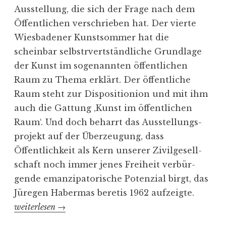
Ausstellung, die sich der Frage nach dem
Öffent­lichen verschrieben hat. Der vierte
Wiesba­dener Kunst­sommer hat die
scheinbar selbstrvertständ­liche Grundlage
der Kunst im sogenannten öffent­lichen
Raum zu Thema erklärt. Der öffent­liche
Raum steht zur Dispo­si­tionion und mit ihm
auch die Gattung ‚Kunst im öffent­lichen
Raum‘. Und doch beharrt das Ausstel­lungs­
projekt auf der Überzeugung, dass
Öffentlichkeit als Kern unserer Zivil­ge­sell­
schaft noch immer jenes Freiheit verbür­
gende emanzi­pa­to­rische Potenzial birgt, das
Jüregen Habermas beretis 1962 aufzeigte.
„
weiterlesen
→
W
o