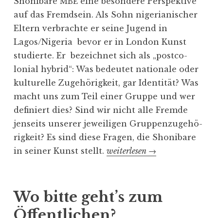
Shonibare
eine besondere Perspektive
MBE
auf das Fremdsein. Als Sohn nigeria­ni­scher
Eltern verbrachte er seine Jugend in
Lagos/Nigeria bevor er in London Kunst
studierte. Er bezeichnet sich als „postco­
lonial hybrid“: Was bedeutet nationale oder
kultu­relle Zugehö­rigkeit, gar Identität? Was
macht uns zum Teil einer Gruppe und wer
definiert dies? Sind wir nicht alle Fremde
jenseits unserer jewei­ligen Gruppen­zu­ge­hö­
rigkeit? Es sind diese Fragen, die Shonibare
in seiner Kunst stellt.
„
weiterlesen
→
A
l
i
Wo bitte geht’s zum
e
Öffentlichen?