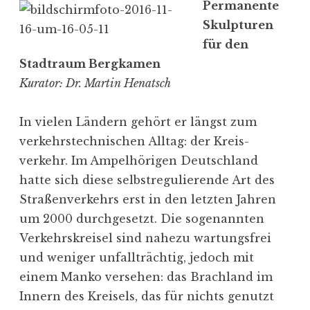
t
Perma­nente
c
e
Skulp­turen
h
r
für den
“
“
Stadtraum Bergkamen
Kurator: Dr. Martin Henatsch
In vielen Ländern gehört er längst zum
verkehrs­tech­ni­schen Alltag: der Kreis­
verkehr. Im Ampel­hö­rigen Deutschland
hatte sich diese selbst­re­gu­lie­rende Art des
Straßenverkehrs­ erst in den letzten Jahren
um 2000 durch­ge­setzt. Die sogenannten
Verkehrs­kreisel sind nahezu wartungsfrei
und weniger unfall­trächtig, jedoch mit
einem Manko versehen: das Brachland im
Innern des Kreisels, das für nichts genutzt