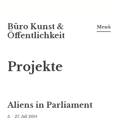
Z
Büro Kunst &
u
Menü
m
Öffentlichkeit
I
n
h
Projekte
a
l
t
s
p
r
Aliens in Parliament
i
n
3. - 27. Juli 2014