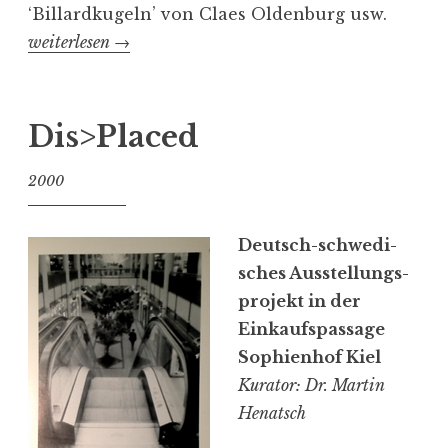
e
‘Billard­kugeln’ von Claes Oldenburg usw.
„
n
weiterlesen
→
d
“
i
r
e
Dis>Placed
t
2000
­
t
i
Deutsch-schwe­di­
s
sches Ausstel­lungs­
s
projekt in der
i
Einkaufs­passage
m
Sophi­enhof Kiel
a
Kurator: Dr. Martin
“
Henatsch