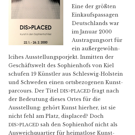
Eine der größten
Einkaufs­pas­sagen
Deutsch­lands war
im Januar 2000
Austra­gungsort für
ein außer­ge­wöhn­
lcihes Ausstel­lung­s­porjekt. Inmitten der
Geschäftswelt des Sophi­enhofs von Kiel
schufen 19 Künstler aus Schleswig-Holstein
und Schweden einen ortsbe­zo­genen Kunst­
par­cours. Der Titel
>
fragt nach
DIS
PLACED
der Bedeutung dieses Ortes für die
Ausstellung: gehört Kunst hierher, ist sie
nicht fehl am Platz, displaced? Doch
>
sah den Sophi­enhof nicht als
DIS
PLACED
Ausweich­quartier für heimatlose Kunst­