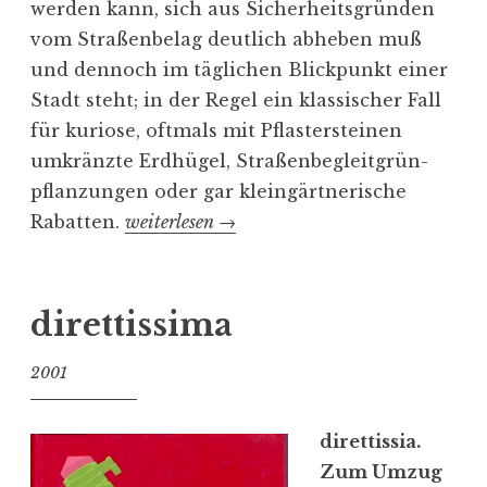
werden kann, sich aus Sicher­heits­gründen
vom Straßen­belag deutlich abheben muß
und dennoch im täglichen Blick­punkt einer
Stadt steht; in der Regel ein klassi­scher Fall
für kuriose, oftmals mit Pflas­ter­steinen
umkränzte Erdhügel, Straßenbegleitgrün­
pflan­zun­gen oder gar klein­gärt­ne­rische
Rabatten.
„
weiterlesen
→
K
u
n
diret­tissima
s
2001
t
­
w
diret­tissia.
e
Zum Umzug