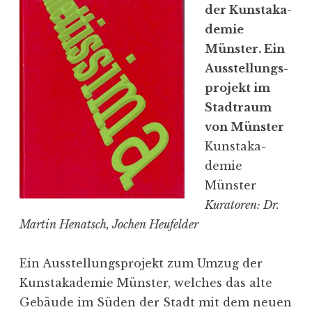
t
der Kunst­aka­
t
demie
­
Münster. Ein
b
Ausstel­lungs­
e
projekt im
w
Stadtraum
e
von Münster
r
Kunst­aka­
b
demie
V
Münster
e
Kuratoren: Dr.
r
Martin Henatsch, Jochen Heufelder
k
e
Ein Ausstel­lungs­projekt zum Umzug der
h
Kunst­aka­demie Münster, welches das alte
r
Gebäude im Süden der Stadt mit dem neuen