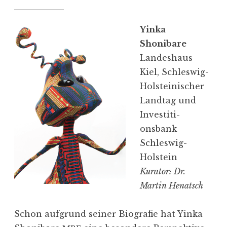
g
e
Yinka
n
Shonibare
Landeshaus
Kiel, Schleswig-
Holstei­ni­scher
Landtag und
Inves­ti­ti­
onsbank
Schleswig-
Holstein
Kurator: Dr.
Martin Henatsch
Schon aufgrund seiner Biografie hat Yinka