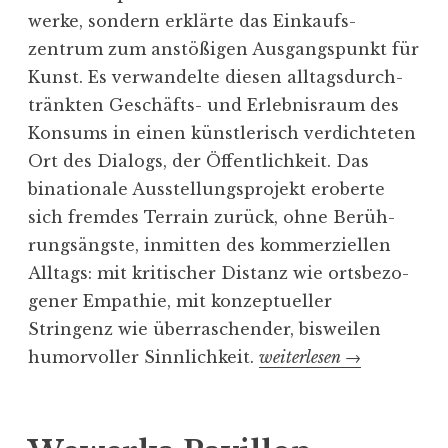
werke, sondern erklärte das Einkaufs­
zentrum zum anstö­ßigen Ausgangs­punkt für
Kunst. Es verwan­delte diesen alltags­durch­
tränkten Geschäfts- und Erleb­nisraum des
Konsums in einen künst­le­risch verdich­teten
Ort des Dialogs, der Öffentlichkeit. Das
binationale Ausstel­lungs­projekt eroberte
sich fremdes Terrain zurück, ohne Berüh­
rungs­ängste, inmitten des kommer­zi­ellen
Alltags: mit kriti­scher Distanz wie ortsbe­zo­
gener Empathie, mit konzep­tu­eller
Stringenz wie überra­schender, bisweilen
humor­voller Sinnlichkeit.
„
weiterlesen
→
D
i
s