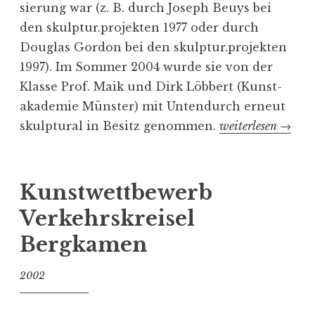
r
sierung war (z. B. durch Joseph Beuys bei
b
den skulptur.projekten 1977 oder durch
F
Douglas Gordon bei den skulptur.projekten
o
1997). Im Sommer 2004 wurde sie von der
y
Klasse Prof. Maik und Dirk Löbbert (Kunst­
e
aka­demie Münster) mit Unten­durch erneut
r
skulp­tural in Besitz genommen.
„
weiterlesen
→
C
U
i
n
t
t
Kunst­wett­bewerb
e
e
Verkehrs­kreisel
q
n
Bergkamen
M
­
ü
d
2002
n
u
s
r