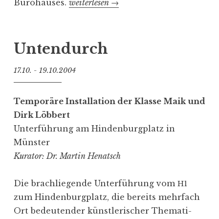
Bürohauses.
„
weiterlesen
→
f
K
e
u
n
n
Unten­durch
t
s
­
17.10. - 19.10.2004
t
l
­
i
w
Temporäre Instal­lation der Klasse Maik und
c
e
Dirk Löbbert
h
t
Unter­führung am Hinden­burg­platz in
e
t
Münster
n
­
Kurator: Dr. Martin Henatsch
?
b
“
e
Die brach­lie­gende Unter­führung vom
H1
w
zum Hinden­burg­platz, die bereits mehrfach
e
Ort bedeu­tender künst­le­ri­scher Thema­ti­