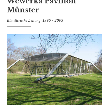
Wewerka Pavillon
>
Münster
P
l
Künstlerische Leitung: 1996 - 2003
a
c
e
d
“