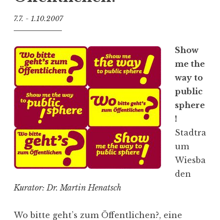
n
s
7.7. - 1.10.2007
i
n
Show
P
me the
a
way to
r
public
l
sphere
i
!
a
Stadtra
m
um
e
Wiesba
n
den
t
Kurator: Dr. Martin Henatsch
“
Wo bitte geht’s zum Öffent­lichen?, eine