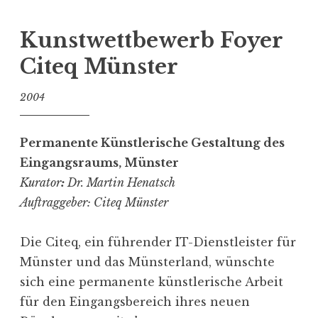
b
i
Kunst­wett­bewerb Foyer
t
Citeq Münster
t
e
2004
g
e
Perma­nente Künst­le­rische Gestaltung des
h
Eingangs­raums, Münster
t
Kurator
:
Dr. Martin Henatsch
’
Auftrag­geber: Citeq Münster
s
z
Die Citeq, ein führender IT-Dienst­leister für
u
Münster und das Münsterland, wünschte
m
sich eine perma­nente künst­le­rische Arbeit
Ö
für den Eingangs­be­reich ihres neuen
f