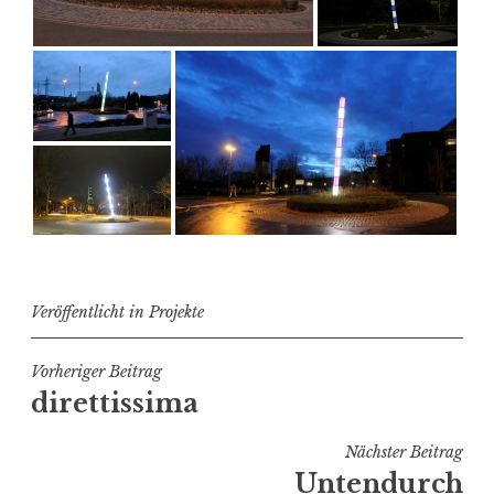
Veröffentlicht in
Projekte
B
Vorheriger Beitrag
diret­tissima
e
i
Nächster Beitrag
t
Unten­durch