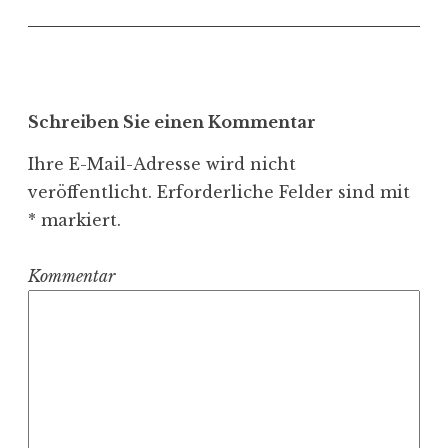
r
a
g
s
-
Schreiben Sie einen Kommentar
N
Ihre E-Mail-Adresse wird nicht
a
veröffentlicht.
Erforderliche Felder sind mit
v
*
markiert.
i
g
Kommentar
a
t
i
o
n