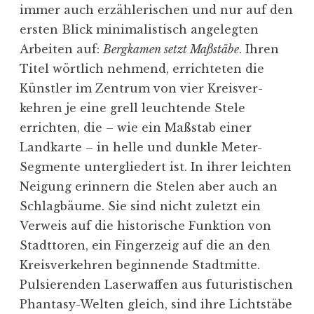
immer auch erzäh­le­ri­schen und nur auf den
ersten Blick minima­lis­tisch angelegten
Arbeiten auf:
Bergkamen setzt Maßstäbe
. Ihren
Titel wörtlich nehmend, errich­teten die
Künstler im Zentrum von vier Kreis­ver­
kehren je eine grell leuch­tende Stele
errichten, die – wie ein Maßstab einer
Landkarte – in helle und dunkle Meter-
Segmente unter­gliedert ist. In ihrer leichten
Neigung erinnern die Stelen aber auch an
Schlag­bäume. Sie sind nicht zuletzt ein
Verweis auf die histo­rische Funktion von
Stadt­toren, ein Fingerzeig auf die an den
Kreis­ver­kehren begin­nende Stadt­mitte.
Pulsie­renden Laser­waffen aus futuris­ti­schen
Phantasy-Welten gleich, sind ihre Licht­stäbe