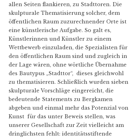
allen Seiten flankieren, zu Stadt­toren. Die
skulp­turale Thema­ti­sierung solcher, dem
öffent­lichen Raum zuzurech­nender Orte ist
eine künst­le­rische Aufgabe. So galt es,
Künst­le­rinnen und Künstler zu einem
Wettbewerb einzu­laden, die Spezia­listen für
den öffent­lichen Raum sind und zugleich in
der Lage wären, ohne wörtliche Übernahme
des Bautypus „Stadttor“, dieses gleichwohl
zu thema­ti­sieren. Schließlich wurden sieben
skulp­turale Vorschläge einge­reicht, die
bedeu­tende State­ments zu Bergkamen
abgeben und einmal mehr das Potenzial von
Kunst für das unter Beweis stellen, was
unserer Gesell­schaft zur Zeit vielleicht am
dring­lichsten fehlt: identi­täts­stif­tende