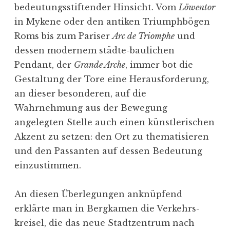
bedeu­tungs­stif­tender Hinsicht. Vom
Löwentor
in Mykene oder den antiken Triumph­bögen
Roms bis zum Pariser
Arc de Triomphe
und
dessen modernem städte-baulichen
Pendant, der
Grande Arche
, immer bot die
Gestaltung der Tore eine Heraus­for­derung,
an dieser beson­deren, auf die
Wahrnehmung aus der Bewegung
angelegten Stelle auch einen künst­le­ri­schen
Akzent zu setzen: den Ort zu thema­ti­sieren
und den Passanten auf dessen Bedeutung
einzustimmen.
An diesen Überle­gungen anknüpfend
erklärte man in Bergkamen die Verkehrs­
kreisel, die das neue Stadt­zentrum nach