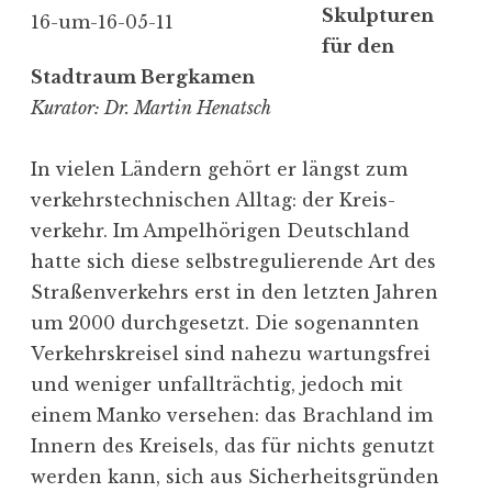
Skulp­turen
g
für den
e
Stadtraum Bergkamen
n
Kurator: Dr. Martin Henatsch
In vielen Ländern gehört er längst zum
verkehrs­tech­ni­schen Alltag: der Kreis­
verkehr. Im Ampel­hö­rigen Deutschland
hatte sich diese selbst­re­gu­lie­rende Art des
Straßenverkehrs­ erst in den letzten Jahren
um 2000 durch­ge­setzt. Die sogenannten
Verkehrs­kreisel sind nahezu wartungsfrei
und weniger unfall­trächtig, jedoch mit
einem Manko versehen: das Brachland im
Innern des Kreisels, das für nichts genutzt
werden kann, sich aus Sicher­heits­gründen