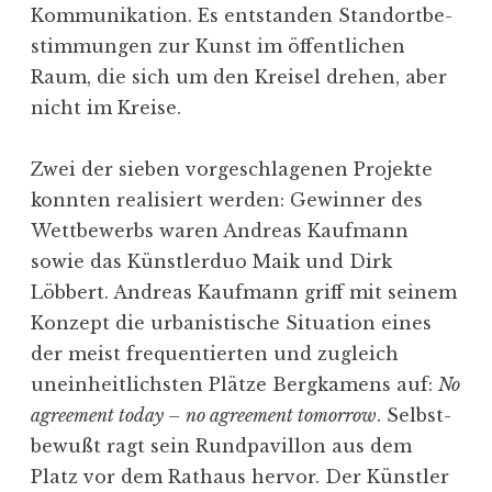
Kommu­ni­kation. Es entstanden Stand­ort­be­
stim­mungen zur Kunst im öffent­lichen
Raum, die sich um den Kreisel drehen, aber
nicht im Kreise.
Zwei der sieben vorge­schla­genen Projekte
konnten reali­siert werden: Gewinner des
Wettbe­werbs waren Andreas Kaufmann
sowie das Künst­lerduo Maik und Dirk
Löbbert. Andreas Kaufmann griff mit seinem
Konzept die urbanis­tische Situation eines
der meist frequen­tierten und zugleich
unein­heit­lichsten Plätze Bergkamens auf:
No
agreement today – no agreement tomorro
w
. Selbst­
bewußt ragt sein Rundpa­villon aus dem
Platz vor dem Rathaus hervor. Der Künstler