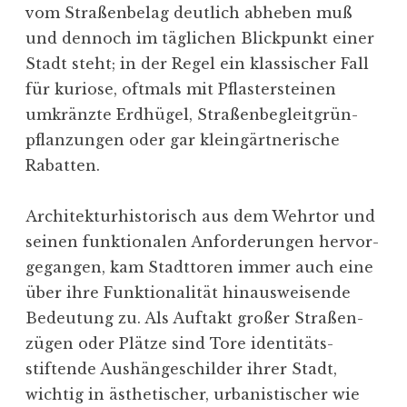
vom Straßen­belag deutlich abheben muß
und dennoch im täglichen Blick­punkt einer
Stadt steht; in der Regel ein klassi­scher Fall
für kuriose, oftmals mit Pflas­ter­steinen
umkränzte Erdhügel, Straßenbegleitgrün­
pflan­zun­gen oder gar klein­gärt­ne­rische
Rabatten.
Archi­tek­tur­his­to­risch aus dem Wehrtor und
seinen funktio­nalen Anfor­de­rungen hervor­
ge­gangen, kam Stadt­toren immer auch eine
über ihre Funktio­na­lität hinaus­wei­sende
Bedeutung zu. Als Auftakt großer Straßen­
zügen oder Plätze sind Tore identitäts-
stiftende Aushän­ge­schilder ihrer Stadt,
wichtig in ästhe­ti­scher, urbanis­ti­scher wie